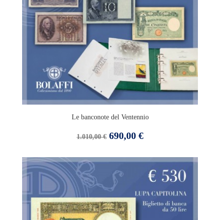
Le banconote del Ventennio
Prezzo
Prezzo
690,00 €
1.010,00 €
base