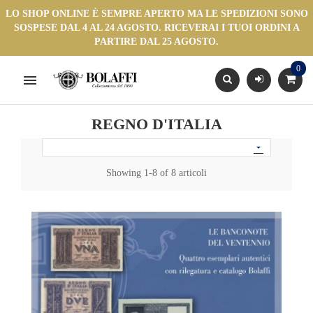
LO SHOP ONLINE È SEMPRE APERTO MA LE SPEDIZIONI SONO
SOSPESE DAL 4 AL 24 AGOSTO. RICEVERAI I TUOI ORDINI A
PARTIRE DAL 25 AGOSTO.
0

REGNO D'ITALIA

Showing 1-8 of 8 articoli