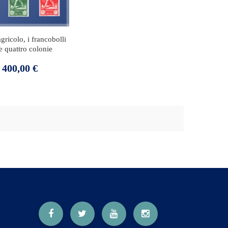
agricolo, i francobolli
e quattro colonie
Prezzo
400,00 €