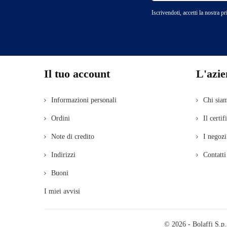
Iscrivendoti, accetti la nostra p
Il tuo account
L'azi
Informazioni personali
Chi sia
Ordini
Il certif
Note di credito
I negozi
Indirizzi
Contatti
Buoni
I miei avvisi
© 2026 - Bolaffi S.p