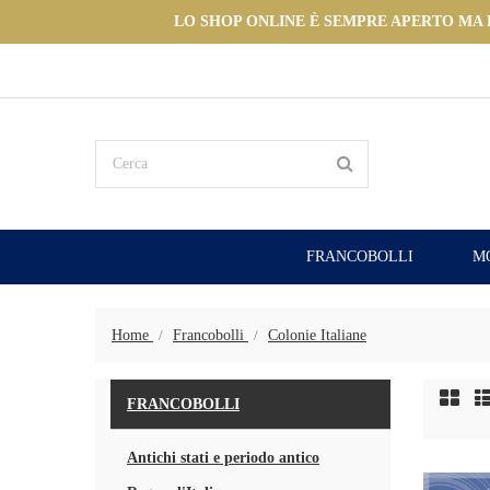
LO SHOP ONLINE È SEMPRE APERTO MA LE
FRANCOBOLLI
M
Home
Francobolli
Colonie Italiane
FRANCOBOLLI
Antichi stati e periodo antico