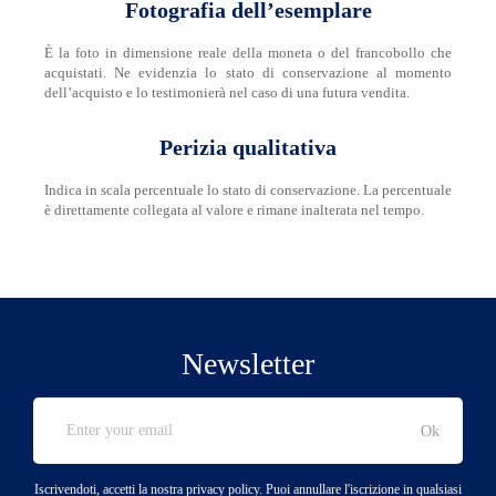
Fotografia dell’esemplare
È la foto in dimensione reale della moneta o del francobollo che
acquistati. Ne evidenzia lo stato di conservazione al momento
dell’acquisto e lo testimonierà nel caso di una futura vendita.
Perizia qualitativa
Indica in scala percentuale lo stato di conservazione. La percentuale
è direttamente collegata al valore e rimane inalterata nel tempo.
Newsletter
Iscrivendoti, accetti la nostra privacy policy. Puoi annullare l'iscrizione in qualsiasi