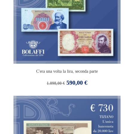
C'era una volta la lira, seconda parte
Prezzo
Prezzo
590,00 €
1.098,00 €
base