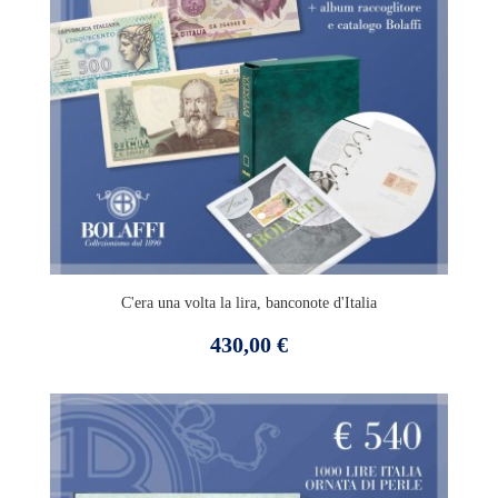
C'era una volta la lira, banconote d'Italia
Prezzo
430,00 €