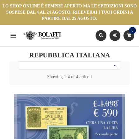
LO SHOP ONLINE È SEMPRE APERTO MA LE SPEDIZIONI SONO
SOSPESE DAL 4 AL 24 AGOSTO. RICEVERAI I TUOI ORDINI A
PARTIRE DAL 25 AGOSTO.
0

REPUBBLICA ITALIANA

Showing 1-4 of 4 articoli