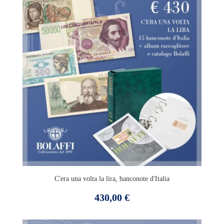
C'era una volta la lira, banconote d'Italia
Prezzo
430,00 €