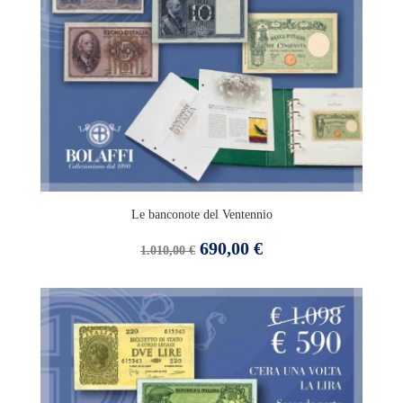
Le banconote del Ventennio
Prezzo
Prezzo
690,00 €
1.010,00 €
base