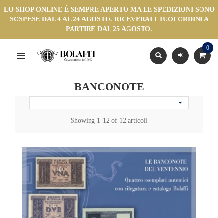
LO SHOP ONLINE È SEMPRE APERTO MA LE SPEDIZIONI SONO
SOSPESE DAL 4 AL 24 AGOSTO. RICEVERAI I TUOI ORDINI A
PARTIRE DAL 25 AGOSTO.
0

BANCONOTE

Showing 1-12 of 12 articoli