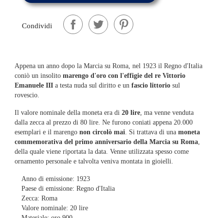
Condividi
Appena un anno dopo la Marcia su Roma, nel 1923 il Regno d'Italia
coniò un insolito
marengo d'oro con l'effigie del re Vittorio
Emanuele III
a testa nuda sul diritto e un
fascio littorio
sul
rovescio.
Il valore nominale della moneta era di
20 lire
, ma venne venduta
dalla zecca al prezzo di 80 lire. Ne furono coniati appena 20.000
esemplari e il marengo
non circolò mai
. Si trattava di una
moneta
commemorativa del primo anniversario della Marcia su Roma
,
della quale viene riportata la data. Venne utilizzata spesso come
ornamento personale e talvolta veniva montata in gioielli.
Anno di emissione: 1923
Paese di emissione: Regno d'Italia
Zecca: Roma
Valore nominale: 20 lire
Materiale: oro 900