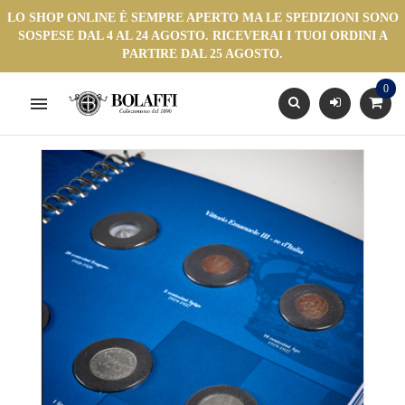
LO SHOP ONLINE È SEMPRE APERTO MA LE SPEDIZIONI SONO
SOSPESE DAL 4 AL 24 AGOSTO. RICEVERAI I TUOI ORDINI A
PARTIRE DAL 25 AGOSTO.
0
