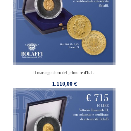
Il marengo d'oro del primo re d'Italia
Prezzo
1.110,00 €