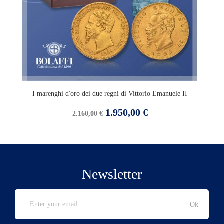
I marenghi d'oro dei due regni di Vittorio Emanuele II
Prezzo
Prezzo
1.950,00 €
2.160,00 €
base
Newsletter