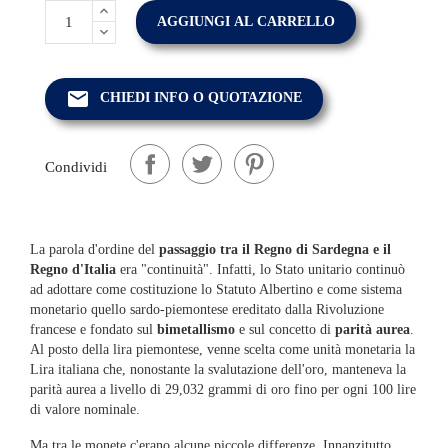
AGGIUNGI AL CARRELLO
email
CHIEDI INFO O QUOTAZIONE
Condividi
La parola d'ordine del
passaggio tra il Regno di Sardegna e il
Regno d'Italia
era "continuità". Infatti, lo Stato unitario continuò
ad adottare come costituzione lo Statuto Albertino e come sistema
monetario quello sardo-piemontese ereditato dalla Rivoluzione
francese e fondato sul
bimetallismo
e sul concetto di
parità aurea
.
Al posto della lira piemontese, venne scelta come unità monetaria la
Lira italiana che, nonostante la svalutazione dell'oro, manteneva la
parità aurea a livello di 29,032 grammi di oro fino per ogni 100 lire
di valore nominale.
Ma tra le monete c'erano alcune piccole differenze. Innanzitutto,