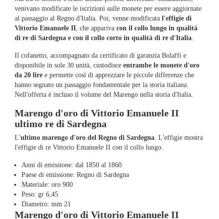
venivano modificate le iscrizioni sulle monete per essere aggiornate
al passaggio al Regno d'Italia. Poi, venne modificata
l'effigie di
Vittorio Emanuele II
, che appariva
con il collo lungo in qualità
di re di Sardegna e con il collo corto in qualità di re d'Italia
.
Il cofanetto, accompagnato da certificato di garanzia Bolaffi e
disponibile in sole 30 unità, custodisce
entrambe le monete d'oro
da 20 lire
e permette così di apprezzare le piccole differenze che
hanno segnato un passaggio fondamentale per la storia italiana.
Nell'offerta è incluso il volume del Marengo nella storia d'Italia.
Marengo d'oro di Vittorio Emanuele II
ultimo re di Sardegna
L'
ultimo marengo d'oro del Regno di Sardegna
. L'effigie mostra
l'effigie di re Vittorio Emanuele II con il collo lungo.
Anni di emissione: dal 1850 al 1860
Paese di emissione: Regno di Sardegna
Materiale: oro 900
Peso: gr 6,45
Diametro: mm 21
Marengo d'oro di Vittorio Emanuele II