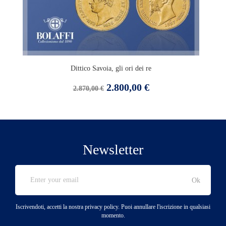
Dittico Savoia, gli ori dei re
Prezzo
Prezzo
2.800,00 €
2.870,00 €
base
Newsletter
Iscrivendoti, accetti la nostra privacy policy. Puoi annullare l'iscrizione in qualsiasi
momento.