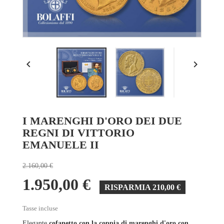


I MARENGHI D'ORO DEI DUE
REGNI DI VITTORIO
EMANUELE II
2.160,00 €
1.950,00 €
RISPARMIA 210,00 €
Tasse incluse
Elegante
cofanetto con la coppia di marenghi d'oro con