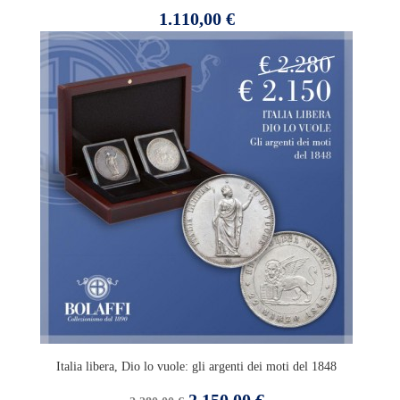
Prezzo
1.110,00 €
Italia libera, Dio lo vuole: gli argenti dei moti del 1848
Prezzo
Prezzo