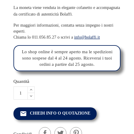
La moneta viene venduta in elegante cofanetto e accompagnata
da certificato di autenticità Bolaffi.
Per maggiori informazioni, contatta senza impegno i nostri
esperti.
Chiama lo 011.056.85.27 o scrivi a
info@bolaffi.it
Lo shop online è sempre aperto ma le spedizioni
sono sospese dal 4 al 24 agosto. Riceverai i tuoi
ordini a partire dal 25 agosto.
Quantità
email
CHIEDI INFO O QUOTAZIONE
Condividi