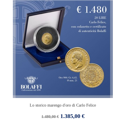
base
Lo storico marengo d'oro di Carlo Felice
Prezzo
Prezzo
1.385,00 €
1.480,00 €
base