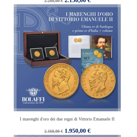
2.150,00 €
2.280,00 €
base
I marenghi d'oro dei due regni di Vittorio Emanuele II
Prezzo
Prezzo
1.950,00 €
2.160,00 €