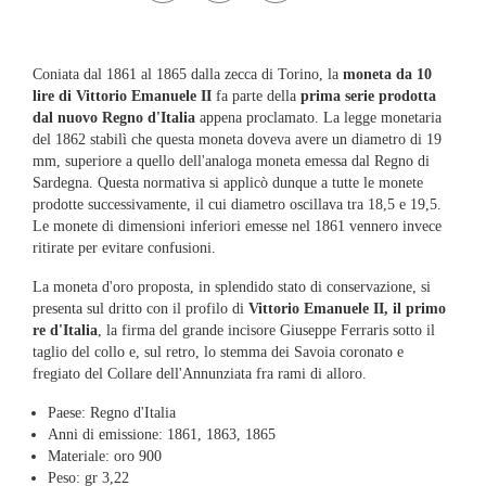
Coniata dal 1861 al 1865 dalla zecca di Torino, la
moneta da 10
lire di Vittorio Emanuele II
fa parte della
prima serie prodotta
dal nuovo Regno d'Italia
appena proclamato. La legge monetaria
del 1862 stabilì che questa moneta doveva avere un diametro di 19
mm, superiore a quello dell'analoga moneta emessa dal Regno di
Sardegna. Questa normativa si applicò dunque a tutte le monete
prodotte successivamente, il cui diametro oscillava tra 18,5 e 19,5.
Le monete di dimensioni inferiori emesse nel 1861 vennero invece
ritirate per evitare confusioni.
La moneta d'oro proposta, in splendido stato di conservazione, si
presenta sul dritto con il profilo di
Vittorio Emanuele II, il primo
re d'Italia
, la firma del grande incisore Giuseppe Ferraris sotto il
taglio del collo e, sul retro, lo stemma dei Savoia coronato e
fregiato del Collare dell'Annunziata fra rami di alloro.
Paese: Regno d'Italia
Anni di emissione: 1861, 1863, 1865
Materiale: oro 900
Peso: gr 3,22