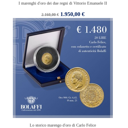
I marenghi d'oro dei due regni di Vittorio Emanuele II
Prezzo
Prezzo
1.950,00 €
2.160,00 €
base
Lo storico marengo d'oro di Carlo Felice