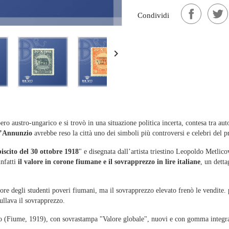
Condividi

ro austro-ungarico e si trovò in una situazione politica incerta, contesa tra aut
D’Annunzio
avrebbe reso la città uno dei simboli più controversi e celebri del 
iscito del 30 ottobre 1918
" e disegnata dall’artista triestino Leopoldo Metlicov
infatti
il valore in corone fiumane e il sovrapprezzo in lire italiane
, un dett
re degli studenti poveri fiumani, ma il sovrapprezzo elevato frenò le vendite.
llava il sovrapprezzo.
io (Fiume, 1919), con sovrastampa "Valore globale", nuovi e con gomma integr