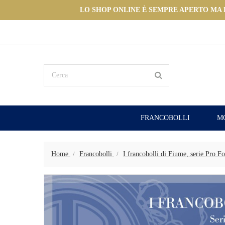
LO SHOP ONLINE È SEMPRE APERTO MA LE
FRANCOBOLLI
M
Home
Francobolli
I francobolli di Fiume, serie Pro F