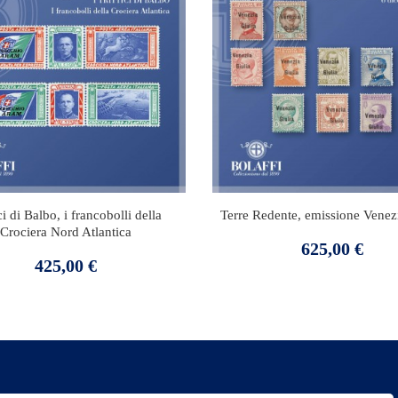
ici di Balbo, i francobolli della
Terre Redente, emissione Venez
Crociera Nord Atlantica
Prezzo
625,00 €
Prezzo
425,00 €