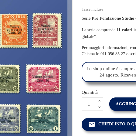
Tasse incluse
Serie
Pro Fondazione Studio 
La serie comprende
11 valori
i
globale".
Per maggiori informazioni, cont
Chiama lo 011.056.85.27 o scr
Lo shop online è sempre a
24 agosto. Riceverai
Quantità
AGGIUNG
email
CHIEDI INFO O 