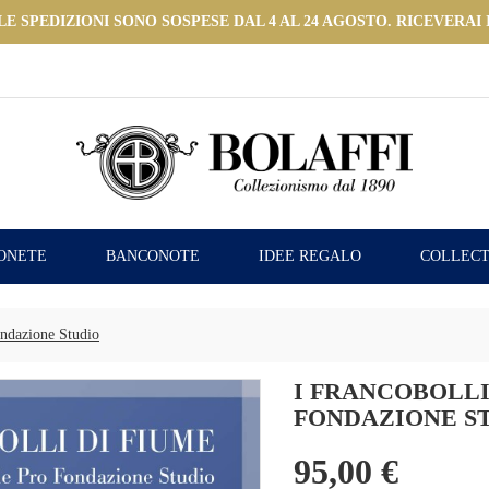
 SPEDIZIONI SONO SOSPESE DAL 4 AL 24 AGOSTO. RICEVERAI I
ONETE
BANCONOTE
IDEE REGALO
COLLECT
ondazione Studio
I FRANCOBOLLI
FONDAZIONE S
95,00 €