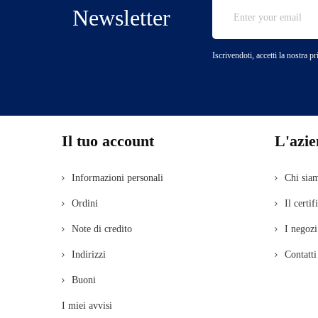
Newsletter
Iscrivendoti, accetti la nostra p
Il tuo account
L'azi
Informazioni personali
Chi sia
Ordini
Il certif
Note di credito
I negozi
Indirizzi
Contatti
Buoni
I miei avvisi