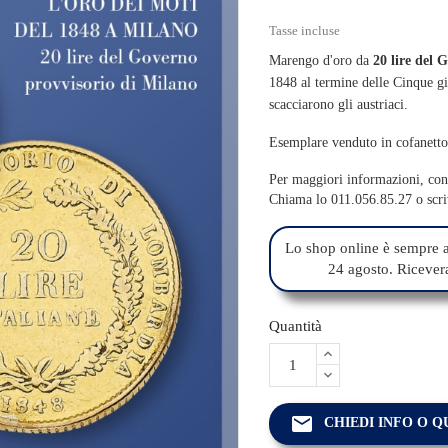
Tasse incluse
Marengo d'oro da
20 lire del
1848 al termine delle Cinque gi
scacciarono gli austriaci.
Esemplare venduto in cofanetto,
Per maggiori informazioni, cont
Chiama lo 011.056.85.27 o scr
Lo shop online è sempre a
24 agosto. Riceverai
Quantità
email
CHIEDI INFO O 