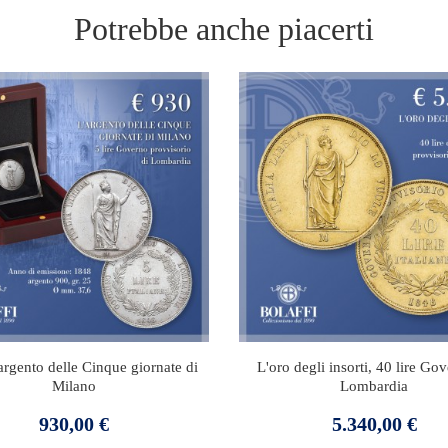
Potrebbe anche piacerti
'argento delle Cinque giornate di
L'oro degli insorti, 40 lire Go
Milano
Lombardia
Prezzo
Prezzo
930,00 €
5.340,00 €