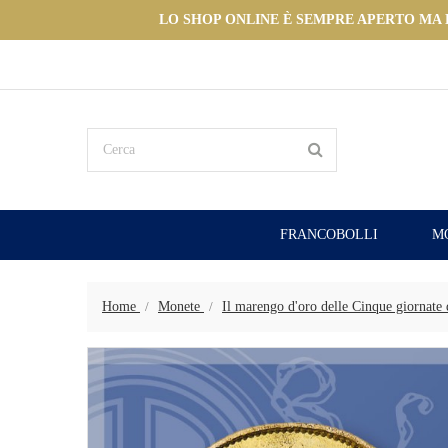
LO SHOP ONLINE È SEMPRE APERTO MA LE
FRANCOBOLLI
M
Home
Monete
Il marengo d'oro delle Cinque giornate