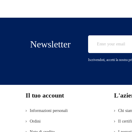
base
Newsletter
Iscrivendoti, accetti la nostra p
Il tuo account
L'azi
Informazioni personali
Chi sia
Ordini
Il certif
Note di credito
I negozi