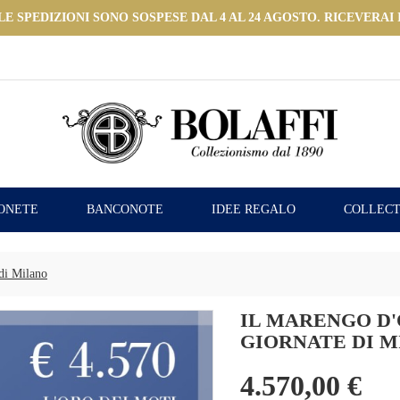
 SPEDIZIONI SONO SOSPESE DAL 4 AL 24 AGOSTO. RICEVERAI I
ONETE
BANCONOTE
IDEE REGALO
COLLECT
 di Milano
IL MARENGO D
GIORNATE DI 
4.570,00 €