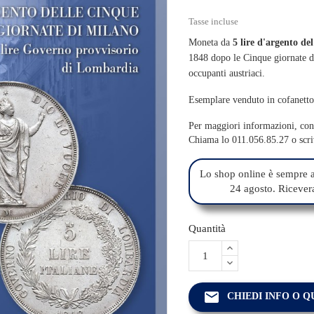
Tasse incluse
Moneta da
5 lire d'argento d
1848 dopo le Cinque giornate di
occupanti austriaci.
Esemplare venduto in cofanetto, 
Per maggiori informazioni, cont
Chiama lo 011.056.85.27 o scr
Lo shop online è sempre a
24 agosto. Riceverai
Quantità
email
CHIEDI INFO O 