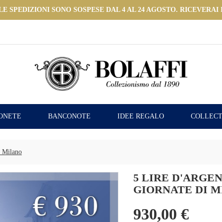
 SPEDIZIONI SONO SOSPESE DAL 4 AL 24 AGOSTO. RICEVERAI I
ONETE
BANCONOTE
IDEE REGALO
COLLECT
i Milano
5 LIRE D'ARGE
GIORNATE DI 
930,00 €