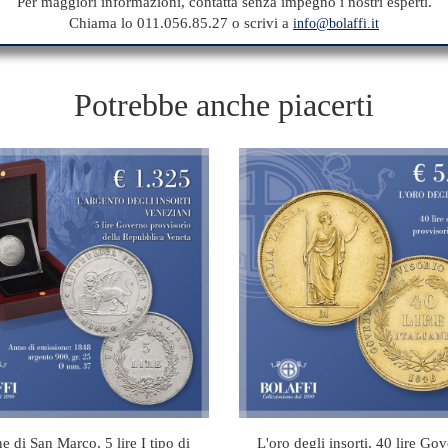
Per maggiori informazioni, contatta senza impegno i nostri esperti.
Chiama lo 011.056.85.27 o scrivi a
info@bolaffi.it
Potrebbe anche piacerti
e di San Marco, 5 lire I tipo di
L'oro degli insorti, 40 lire Go