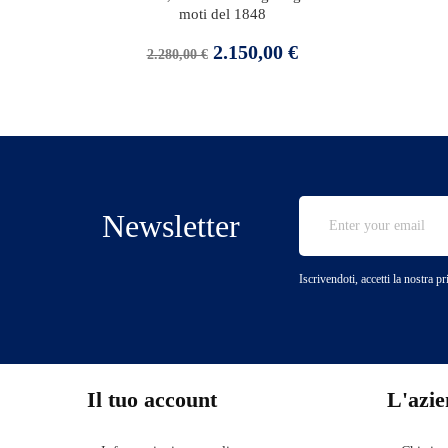
moti del 1848
Prezzo
Prezzo
2.150,00 €
2.280,00 €
base
Newsletter
Iscrivendoti, accetti la nostra p
Il tuo account
L'azi