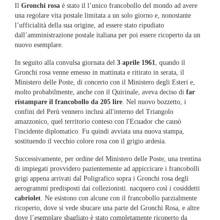
Il
Gronchi rosa
è stato il l’unico francobollo del mondo ad avere
una regolare vita postale limitata a un solo giorno e, nonostante
l’ufficialità della sua origine, ad essere stato ripudiato
dall’amministrazione postale italiana per poi essere ricoperto da un
nuovo esemplare.
In seguito alla convulsa giornata del
3 aprile 1961
, quando il
Gronchi rosa venne emesso in mattinata e ritirato in serata, il
Ministero delle Poste, di concerto con il Ministero degli Esteri e,
molto probabilmente, anche con il Quirinale, aveva deciso di
far
ristampare il francobollo da 205 lire
. Nel nuovo bozzetto, i
confini del Perù vennero inclusi all'interno del Triangolo
amazzonico, quel territorio conteso con l'Ecuador che causò
l'incidente diplomatico. Fu quindi avviata una nuova stampa,
sostituendo il vecchio colore rosa con il grigio ardesia.
Successivamente, per ordine del Ministero delle Poste, una trentina
di impiegati provvidero pazientemente ad appiccicare i francobolli
grigi appena arrivati dal Poligrafico sopra i Gronchi rosa degli
aerogrammi predisposti dai collezionisti. nacquero così i cosiddetti
cabriolet
. Ne esistono con alcune con il francobollo parzialmente
ricoperto, dove si vede sbucare una parte del Gronchi Rosa, e altre
dove l’esemplare sbagliato è stato completamente ricoperto da