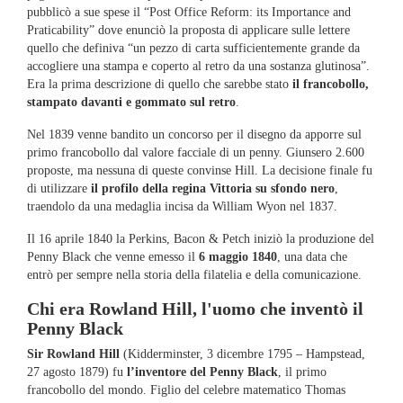
pubblicò a sue spese il “Post Office Reform: its Importance and
Praticability” dove enunciò la proposta di applicare sulle lettere
quello che definiva “un pezzo di carta sufficientemente grande da
accogliere una stampa e coperto al retro da una sostanza glutinosa”.
Era la prima descrizione di quello che sarebbe stato
il francobollo,
stampato davanti e gommato sul retro
.
Nel 1839 venne bandito un concorso per il disegno da apporre sul
primo francobollo dal valore facciale di un penny. Giunsero 2.600
proposte, ma nessuna di queste convinse Hill. La decisione finale fu
di utilizzare
il profilo della regina Vittoria su sfondo nero
,
traendolo da una medaglia incisa da William Wyon nel 1837.
Il 16 aprile 1840 la Perkins, Bacon & Petch iniziò la produzione del
Penny Black che venne emesso il
6 maggio 1840
, una data che
entrò per sempre nella storia della filatelia e della comunicazione.
Chi era Rowland Hill, l'uomo che inventò il
Penny Black
Sir Rowland Hill
(Kidderminster, 3 dicembre 1795 – Hampstead,
27 agosto 1879) fu
l’inventore del Penny Black
, il primo
francobollo del mondo. Figlio del celebre matematico Thomas