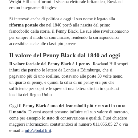
Wright Hill che riformò il sistema elettorale britannico, Rowland
era un insegnante di inglese.
Si interessò anche di politica e oggi il suo nome è legato alla
riforma postale
che nel 1840 portò alla nascita del primo
francobollo della storia, il Penny Black. Le sue idee rivoluzionarono
per sempre il modo di comunicare, rendendo la corrispondenza
accessibile anche alle classi più povere.
Il valore del Penny Black dal 1840 ad oggi
Il valore facciale del Penny Black è 1 penny
. Rowland Hill scoprì
infatti che persino le lettere da Londra a Edimburgo, che si
pagavano più di uno scellino, costavano alle poste 50 volte meno,
un quarto di penny, e quindi la cifra di un penny era più che
sufficiente per coprire le spese di una lettera diretta in qualsiasi
località del Regno Unito.
Oggi
il Penny Black è uno dei francobolli più ricercati in tutto
il mondo
. Diversi aspetti possono influire sul suo valore di mercato,
come per esempio lo stato di conservazione e qualità. Puoi chiedere
maggiori informazioni contattandoci al numero 011.056.85.27 o via
e-mail a
info@bolaffi.it
.