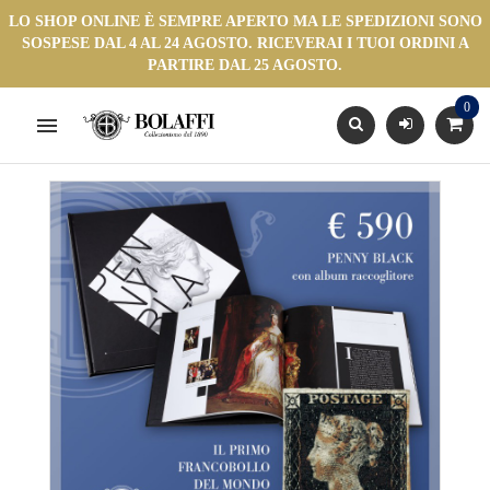
LO SHOP ONLINE È SEMPRE APERTO MA LE SPEDIZIONI SONO
SOSPESE DAL 4 AL 24 AGOSTO. RICEVERAI I TUOI ORDINI A
PARTIRE DAL 25 AGOSTO.
0
